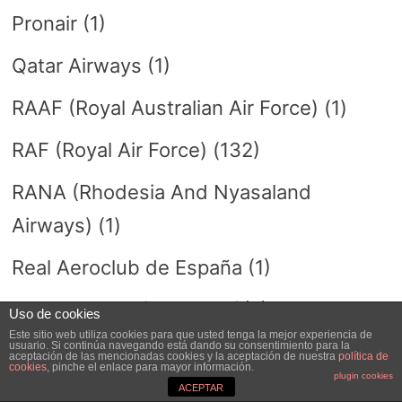
Pronair
(1)
Qatar Airways
(1)
RAAF (Royal Australian Air Force)
(1)
RAF (Royal Air Force)
(132)
RANA (Rhodesia And Nyasaland
Airways)
(1)
Real Aeroclub de España
(1)
Real Fuerza Aérea Saudí
(2)
Uso de cookies
Este sitio web utiliza cookies para que usted tenga la mejor experiencia de
usuario. Si continúa navegando está dando su consentimiento para la
Regia Aeronautica
(32)
aceptación de las mencionadas cookies y la aceptación de nuestra
política de
cookies
, pinche el enlace para mayor información.
plugin cookies
Reichswehr (Fliegergruppe)
ACEPTAR
(1)