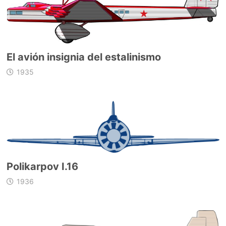
El avión insignia del estalinismo
1935
Polikarpov I.16
1936