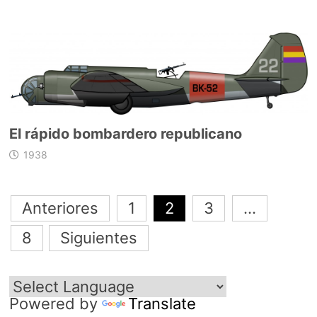
El rápido bombardero republicano
1938
Navegación
Anteriores
1
2
3
…
de
8
Siguientes
entradas
Powered by
Translate