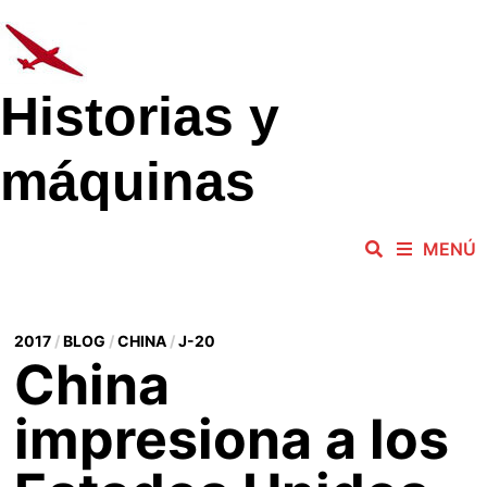
Saltar
al
contenido
Historias y
máquinas
MENÚ
2017
/
BLOG
/
CHINA
/
J-20
China
impresiona a los