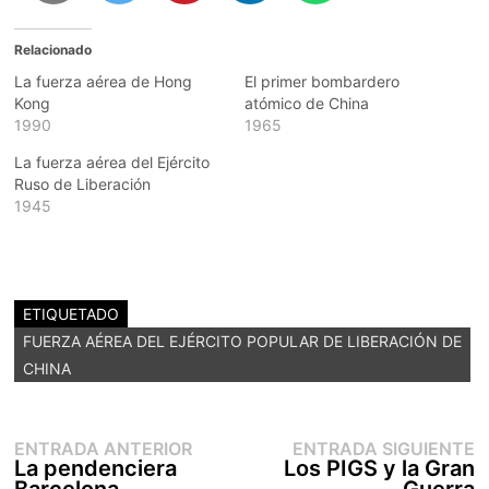
Relacionado
La fuerza aérea de Hong
El primer bombardero
Kong
atómico de China
1990
1965
La fuerza aérea del Ejército
Ruso de Liberación
1945
ETIQUETADO
FUERZA AÉREA DEL EJÉRCITO POPULAR DE LIBERACIÓN DE
CHINA
Entrada
E
Navegación
ENTRADA ANTERIOR
ENTRADA SIGUIENTE
anterior:
s
La pendenciera
Los PIGS y la Gran
de