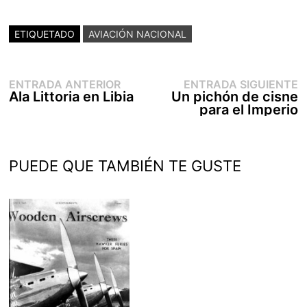
ETIQUETADO
AVIACIÓN NACIONAL
Entrada
E
Navegación
ENTRADA ANTERIOR
ENTRADA SIGUIENTE
anterior:
s
Ala Littoria en Libia
Un pichón de cisne
de
para el Imperio
entradas
PUEDE QUE TAMBIÉN TE GUSTE