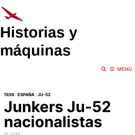
Saltar
al
contenido
Historias y
máquinas
MENÚ
1939
/
ESPAÑA
/
JU-52
Junkers Ju-52
nacionalistas
1939