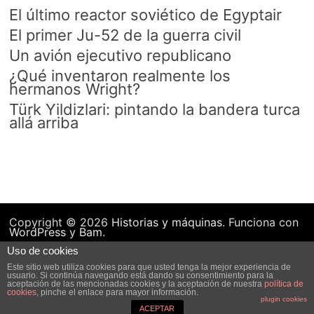
El último reactor soviético de Egyptair
El primer Ju-52 de la guerra civil
Un avión ejecutivo republicano
¿Qué inventaron realmente los
hermanos Wright?
Türk Yildizlari: pintando la bandera turca
allá arriba
Copyright © 2026
Historias y máquinas
. Funciona con
WordPress
y
Bam
.
Uso de cookies
Este sitio web utiliza cookies para que usted tenga la mejor experiencia de
usuario. Si continúa navegando está dando su consentimiento para la
aceptación de las mencionadas cookies y la aceptación de nuestra
política de
cookies
, pinche el enlace para mayor información.
plugin cookies
ACEPTAR