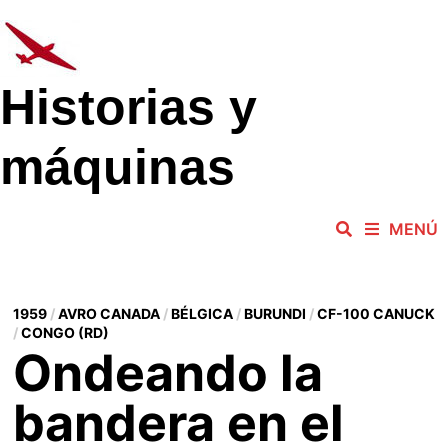
Saltar
al
contenido
Historias y
máquinas
MENÚ
1959
/
AVRO CANADA
/
BÉLGICA
/
BURUNDI
/
CF-100 CANUCK
/
CONGO (RD)
Ondeando la
bandera en el