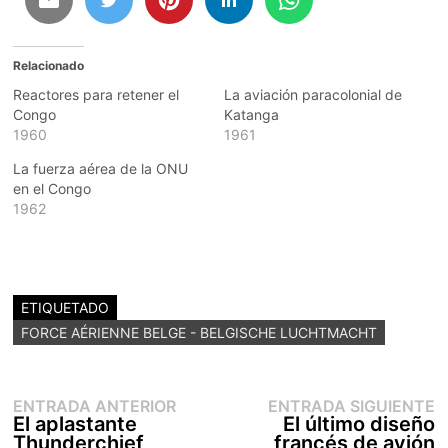
Relacionado
Reactores para retener el
La aviación paracolonial de
Congo
Katanga
1960
1961
La fuerza aérea de la ONU
en el Congo
1962
ETIQUETADO
FORCE AÉRIENNE BELGE - BELGISCHE LUCHTMACHT
Entrada
E
Navegación
ENTRADA ANTERIOR
ENTRADA SIGUIENTE
anterior:
s
El aplastante
El último diseño
de
Thunderchief
francés de avión