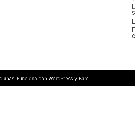
L
s
L
E
e
quinas
. Funciona con
WordPress
y
Bam
.