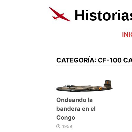
Saltar
al
Histori
contenido
INI
CATEGORÍA:
CF-100 C
Ondeando la
bandera en el
Congo
1959