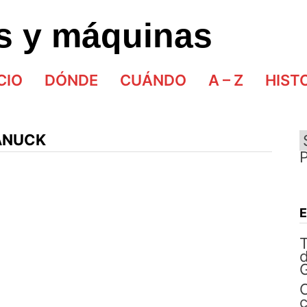
as y máquinas
CIO
DÓNDE
CUÁNDO
A – Z
HIST
ANUCK
d
G
C