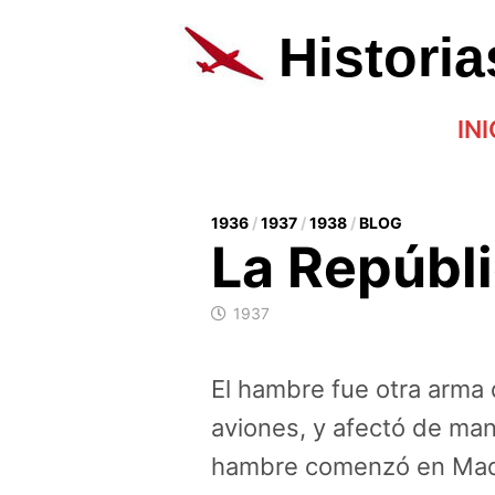
Saltar
al
Histori
contenido
INI
1936
/
1937
/
1938
/
BLOG
La Repúbl
1937
El hambre fue otra arma 
aviones, y afectó de man
hambre comenzó en Madr