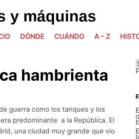
as y máquinas
CIO
DÓNDE
CUÁNDO
A – Z
HIST
ica hambrienta
de guerra como los tanques y los
E
q
era predominante a la República. El
b
id, una ciudad muy grande que vio
E
l