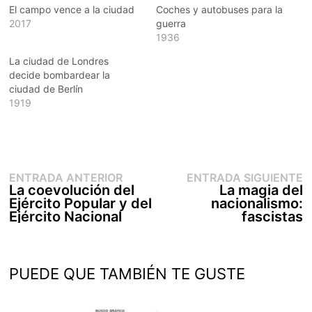
El campo vence a la ciudad
Coches y autobuses para la
2017
guerra
1936
La ciudad de Londres
decide bombardear la
ciudad de Berlín
1919
Entrada
E
Navegación
ENTRADA ANTERIOR
ENTRADA SIGUIENTE
anterior:
s
La coevolución del
La magia del
de
Ejército Popular y del
nacionalismo:
entradas
Ejército Nacional
fascistas
PUEDE QUE TAMBIÉN TE GUSTE