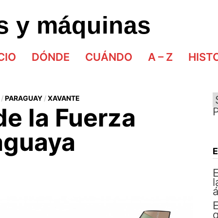
as y máquinas
CIO
DÓNDE
CUÁNDO
A – Z
HIST
/
PARAGUAY
/
XAVANTE
e la Fuerza
aguaya
E
l
á
E
q