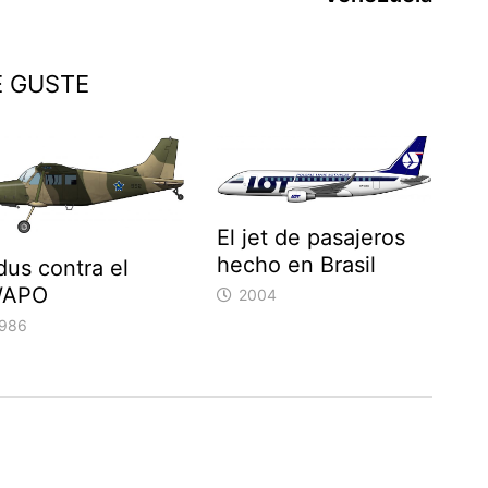
E GUSTE
El jet de pasajeros
hecho en Brasil
dus contra el
APO
2004
986