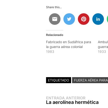
Share this...
Relacionado
Fabricado en Sudáfrica para
Ambula
la guerra aérea colonial
guerr
1983
1933
ETIQUETADO
FUERZA AÉREA PAR
Entrada
Navegación
ENTRADA ANTERIOR
anterior:
La aerolínea hermética
de