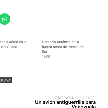
ncia aérea en la
Herencia británica en la
a del Chaco
fuerza aérea de Yemen del
Sur
1968
AGUAYA
Entr
ENTRADA SIGUIENTE
sigui
Un avión antiguerrilla para
Venezuela