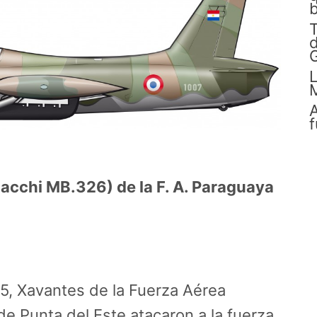
b
d
G
L
A
f
cchi MB.326) de la F. A. Paraguaya
5, Xavantes de la Fuerza Aérea
e Punta del Este atacaron a la fuerza