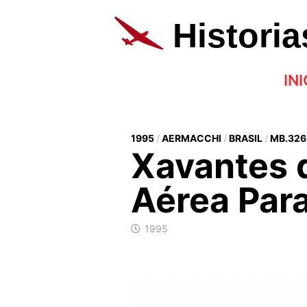
Saltar
al
Histori
contenido
INI
1995
/
AERMACCHI
/
BRASIL
/
MB.326
Xavantes d
Aérea Par
1995