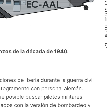
G
S
p
E
c
e
L
nzos de la década de 1940.
iones de Iberia durante la guerra civil
íntegramente con personal alemán.
fue posible buscar pilotos militares
izados con la versión de bombardeo y