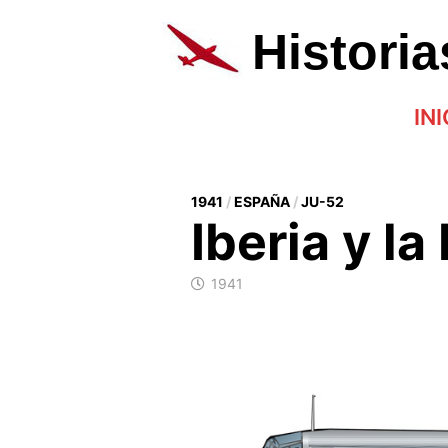
Saltar
al
Histori
contenido
INI
1941
/
ESPAÑA
/
JU-52
Iberia y la
1941