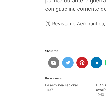
política durante la guer
con gasolina corriente d
(1) Revista de Aeronáutica,
Share this...
Relacionado
La aerolínea nacional
DC-2 r
1937
aerolí
1940