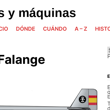
as y máquinas
CIO
DÓNDE
CUÁNDO
A – Z
HIST
 Falange
E
q
b
d