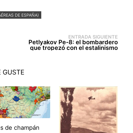
 AÉREAS DE ESPAÑA)
Entr
ENTRADA SIGUIENTE
sigui
Petlyakov Pe-8: el bombardero
que tropezó con el estalinismo
E GUSTE
os de champán