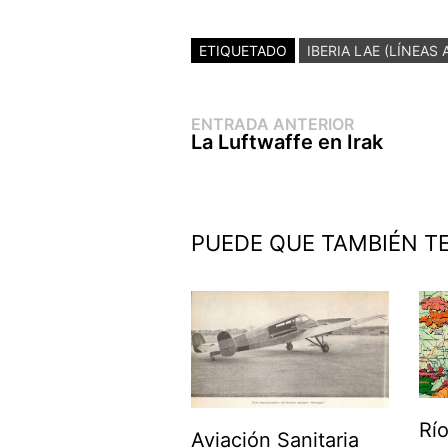
ETIQUETADO
IBERIA LAE (LÍNEAS
Entrada
Navegación
ENTRADA ANTERIOR
anterior:
La Luftwaffe en Irak
de
entradas
PUEDE QUE TAMBIÉN T
Rí
Aviación Sanitaria