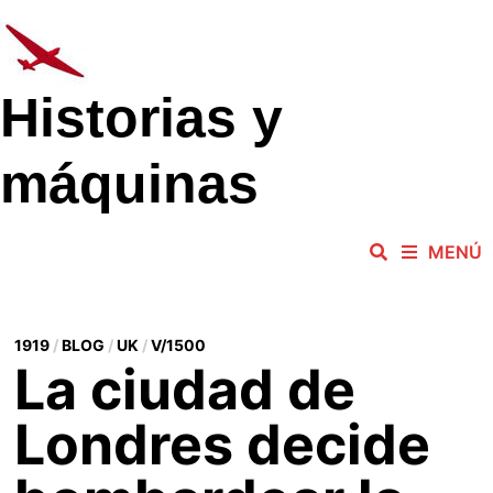
Saltar
al
contenido
Historias y
máquinas
MENÚ
1919
/
BLOG
/
UK
/
V/1500
La ciudad de
Londres decide