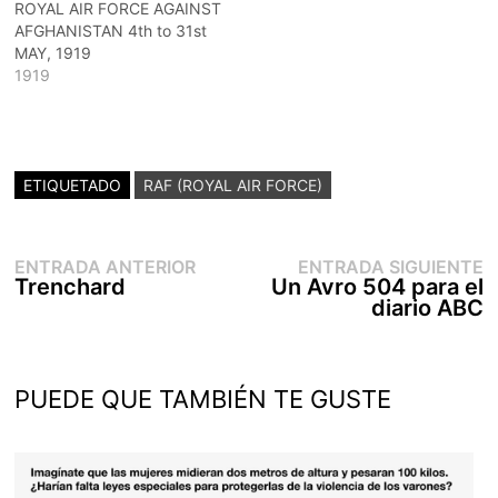
ROYAL AIR FORCE AGAINST
AFGHANISTAN 4th to 31st
MAY, 1919
1919
ETIQUETADO
RAF (ROYAL AIR FORCE)
Entrada
E
Navegación
ENTRADA ANTERIOR
ENTRADA SIGUIENTE
anterior:
s
Trenchard
Un Avro 504 para el
de
diario ABC
entradas
PUEDE QUE TAMBIÉN TE GUSTE