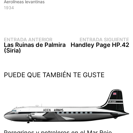
Aerolíneas levantinas
1934
Entrada
E
Navegación
ENTRADA ANTERIOR
ENTRADA SIGUIENTE
anterior:
s
Las Ruinas de Palmira
Handley Page HP.42
de
(Siria)
entradas
PUEDE QUE TAMBIÉN TE GUSTE
Peregrinos y petroleros en el Mar Rojo