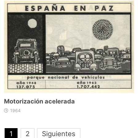
Motorización acelerada
1964
Navegación
1
2
Siguientes