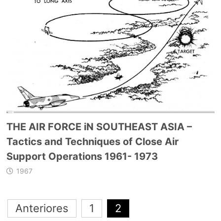
THE AIR FORCE iN SOUTHEAST ASIA –
Tactics and Techniques of Close Air
Support Operations 1961- 1973
1967
Navegación
Anteriores
1
2
de