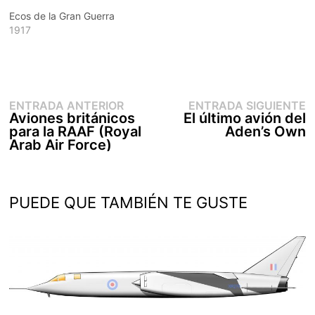
Ecos de la Gran Guerra
1917
Entrada
E
Navegación
ENTRADA ANTERIOR
ENTRADA SIGUIENTE
anterior:
s
Aviones británicos
El último avión del
de
para la RAAF (Royal
Aden’s Own
entradas
Arab Air Force)
PUEDE QUE TAMBIÉN TE GUSTE