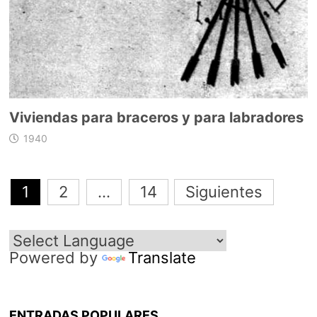
Viviendas para braceros y para labradores
1940
Navegación
1
2
…
14
Siguientes
de
entradas
Powered by
Translate
ENTRADAS POPULARES