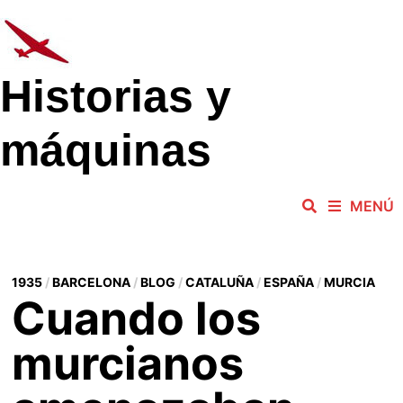
Saltar
al
contenido
Historias y
máquinas
MENÚ
1935
/
BARCELONA
/
BLOG
/
CATALUÑA
/
ESPAÑA
/
MURCIA
Cuando los
murcianos