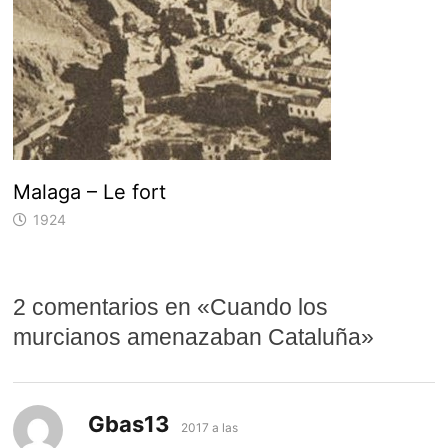
Malaga – Le fort
1924
2 comentarios en «
Cuando los
murcianos amenazaban Cataluña
»
Gbas13
dice:
2017 a las