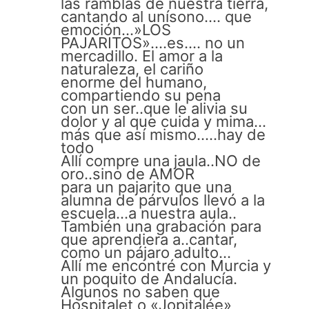
las ramblas de nuestra tierra,
cantando al unísono…. que
emoción…»LOS
PAJARITOS»….es…. no un
mercadillo. El amor a la
naturaleza, el cariño
enorme del humano,
compartiendo su pena
con un ser..que le alivia su
dolor y al que cuida y mima…
más que así mismo…..hay de
todo
Allí compre una jaula..NO de
oro..sino de AMOR
para un pajarito que una
alumna de párvulos llevó a la
escuela…a nuestra aula..
También una grabación para
que aprendiera a..cantar,
como un pájaro adulto…
Allí me encontré con Murcia y
un poquito de Andalucía.
Algunos no saben que
Hospitalet o «Jopitalée»