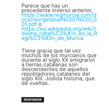
Parece que hay un
precedente inverso anterior,
https://www.regmurcia.com/d
ocs/murgetana/N020/N020_0
01.pdf
o
https://es.wikipedia.org/wiki/I
dioma_catal%C3%A1n_en_la_R
egi%C3%B3n_de_Murcia
Tiene gracia que tal vez
muchos de los murcianos que
durante el siglo XX emigraron
a tierras catalanas son
descendentes de aquellos
repobladores catalanes del
siglo XIII. Jodida historia, que
de vueltas.
RESPONDER