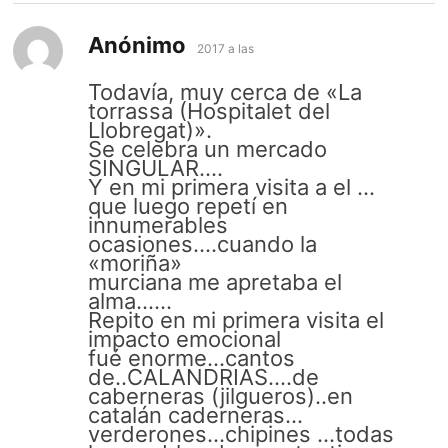
Anónimo
dice:
2017 a las
Todavía, muy cerca de «La
torrassa (Hospitalet del
Llobregat)».
Se celebra un mercado
SINGULAR….
Y en mi primera visita a el …
que luego repetí en
innumerables
ocasiones….cuando la
«moriña»
murciana me apretaba el
alma……
Repito en mi primera visita el
impacto emocional
fué enorme…cantos
de..CALANDRIAS….de
caberneras (jilgueros)..en
catalán caderneras…
verderones…chipines …todas