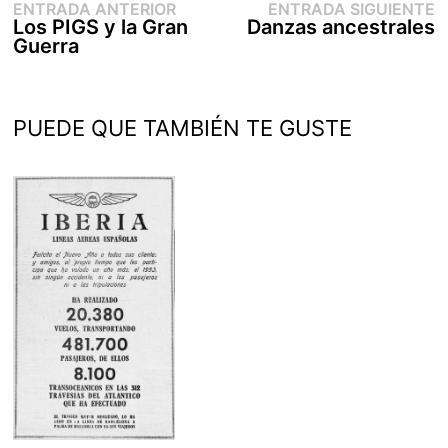
Entrada
E
Navegación
ENTRADA ANTERIOR
ENTRADA SIGUIENTE
anterior:
s
Los PIGS y la Gran
Danzas ancestrales
de
Guerra
entradas
PUEDE QUE TAMBIÉN TE GUSTE