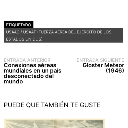
ETIQUETADO
USAAC / USAAF (FUERZA AÉREA DEL EJÉRCITO DE LOS
ESTADOS UNIDOS)
Entrada
E
Navegación
ENTRADA ANTERIOR
ENTRADA SIGUIENTE
anterior:
s
Conexiones aéreas
Gloster Meteor
de
mundiales en un país
(1946)
entradas
desconectado del
mundo
PUEDE QUE TAMBIÉN TE GUSTE