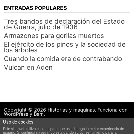
ENTRADAS POPULARES
Tres bandos de declaración del Estado
de Guerra, julio de 1936
Armazones para gorilas muertos
El ejército de los pinos y la sociedad de
los árboles
Cuando la comida era de contrabando
Vulcan en Aden
Copyright © 2026
Historias y máquinas
. Funciona con
WordPress
y
Bam
.
Uso de cookies
Este sitio web utiliza cookies para que usted tenga la mejor experiencia de
usuario. Si continúa navegando está dando su consentimiento para la