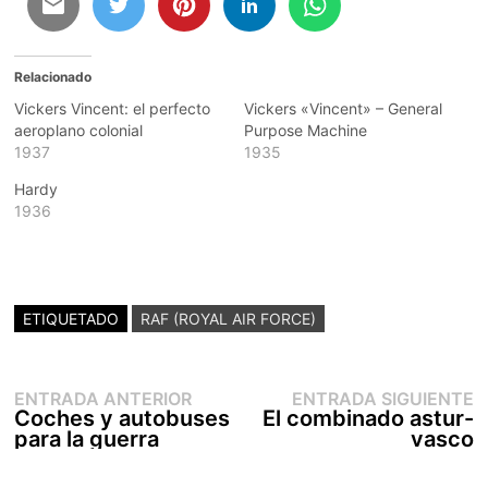
Relacionado
Vickers Vincent: el perfecto
Vickers «Vincent» – General
aeroplano colonial
Purpose Machine
1937
1935
Hardy
1936
ETIQUETADO
RAF (ROYAL AIR FORCE)
Entrada
E
Navegación
ENTRADA ANTERIOR
ENTRADA SIGUIENTE
anterior:
s
Coches y autobuses
El combinado astur-
de
para la guerra
vasco
entradas