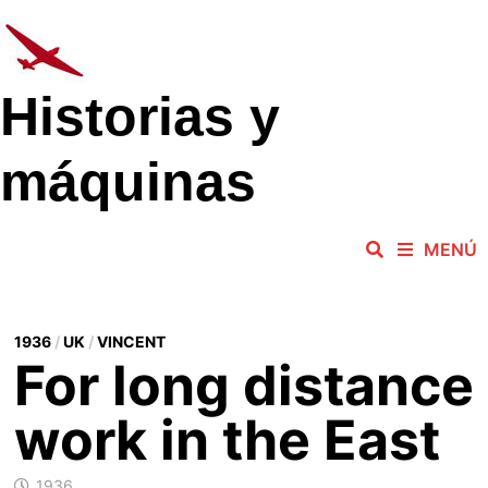
Saltar
al
contenido
Historias y
máquinas
MENÚ
1936
/
UK
/
VINCENT
For long distance
work in the East
1936