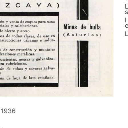
L
s
E
e
L
e 1936