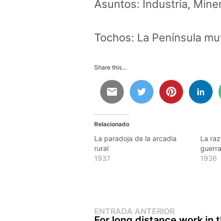
Asuntos:
Industria
,
Miner
Tochos:
La Península mu
Share this...
Relacionado
La paradoja de la arcadia
La raz
rural
guerr
1937
1936
Entrada
Navegación
ENTRADA ANTERIOR
anterior:
For long distance work in 