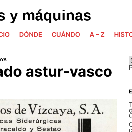
as y máquinas
CIO
DÓNDE
CUÁNDO
A – Z
HIST
AYA
ado astur-vasco
d
G
C