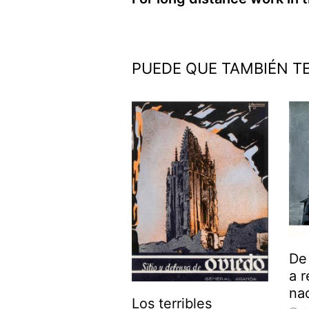
de
entradas
PUEDE QUE TAMBIÉN T
De
a r
nac
Los terribles