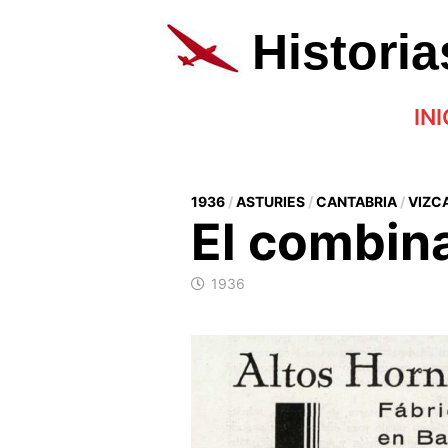
Saltar
al
Histori
contenido
INI
1936
/
ASTURIES
/
CANTABRIA
/
VIZC
El combin
1936