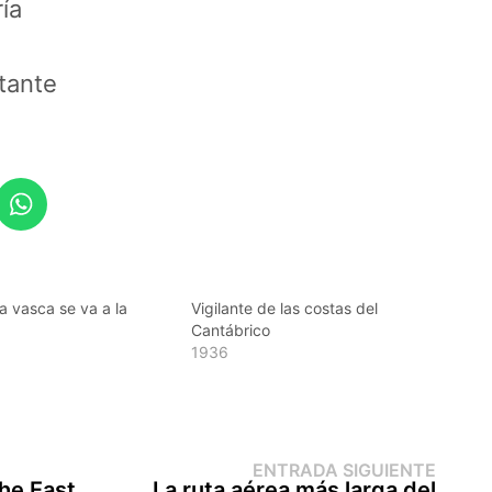
ía
tante
a vasca se va a la
Vigilante de las costas del
a
Cantábrico
1936
Entr
ENTRADA SIGUIENTE
sigui
the East
La ruta aérea más larga del