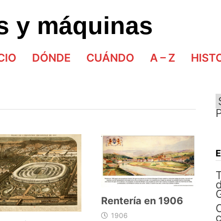
as y máquinas
CIO
DÓNDE
CUÁNDO
A – Z
HIST
d
G
Rentería en 1906
C
1906