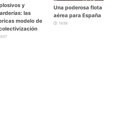
plosivos y
Una poderosa flota
arderías: las
aérea para España
bricas modelo de
1938
 colectivización
1937