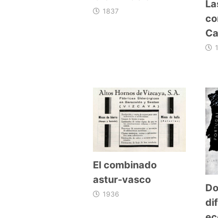
La
1837
co
Ca
El combinado
astur-vasco
Do
1936
di
ec