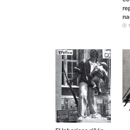
re
na