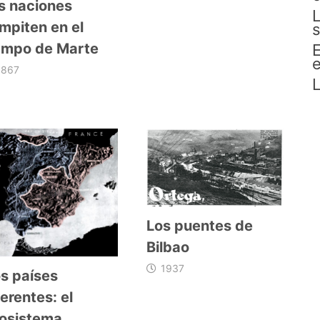
s naciones
L
mpiten en el
s
mpo de Marte
E
e
1867
L
Los puentes de
Bilbao
1937
s países
ferentes: el
osistema