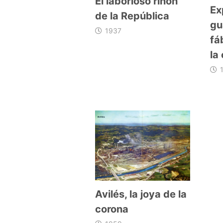
El laborioso riñón
Ex
de la República
gu
1937
fá
la
Avilés, la joya de la
corona