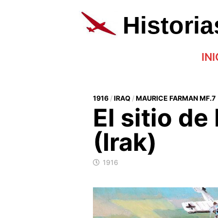
Saltar
al
Histori
contenido
INI
1916
/
IRAQ
/
MAURICE FARMAN MF.7
El sitio d
(Irak)
1916