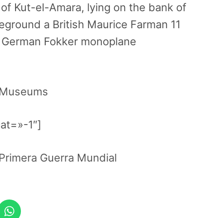
y of Kut-el-Amara, lying on the bank of
foreground a British Maurice Farman 11
th a German Fokker monoplane
r Museums
at=»-1″]
Primera Guerra Mundial