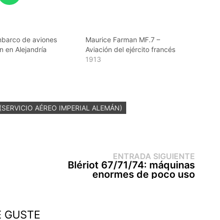
barco de aviones
Maurice Farman MF.7 –
 en Alejandría
Aviación del ejército francés
1913
(SERVICIO AÉREO IMPERIAL ALEMÁN)
Entr
ENTRADA SIGUIENTE
sigui
Blériot 67/71/74: máquinas
enormes de poco uso
E GUSTE