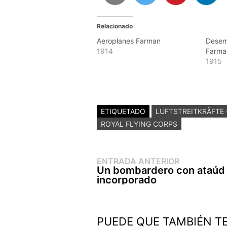
Relacionado
Aeroplanes Farman
Desem
1914
Farman
1915
ETIQUETADO
LUFTSTREITKRÄFTE 
ROYAL FLYING CORPS
Entrada
Navegación
ENTRADA ANTERIOR
anterior:
Un bombardero con ataúd
de
incorporado
entradas
PUEDE QUE TAMBIÉN T