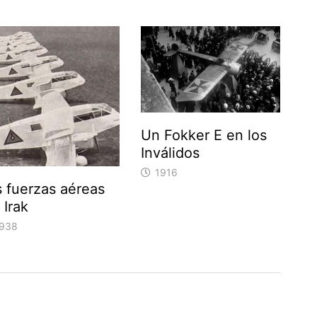
Un Fokker E en los
Inválidos
1916
s fuerzas aéreas
 Irak
938