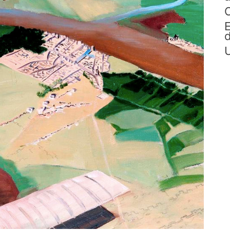
C
E
d