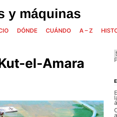
as y máquinas
CIO
DÓNDE
CUÁNDO
A – Z
HIST
e Kut-el-Amara
E
l
á