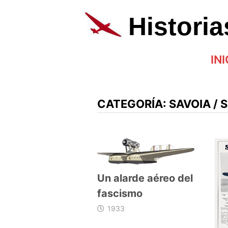
Saltar
al
Histori
contenido
INI
CATEGORÍA:
SAVOIA / 
Un alarde aéreo del
fascismo
1933