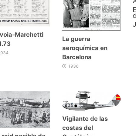
A
E
d
J
voia-Marchetti
La guerra
.73
aeroquímica en
1934
Barcelona
1936
Vigilante de las
costas del
 raid posible de