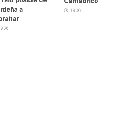
Cantábrico
rdeña a
1936
braltar
1936