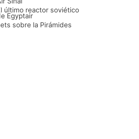
ir Sinaí
l último reactor soviético
e Egyptair
ets sobre la Pirámides