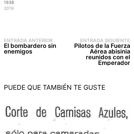
1938
2019
Entrada
E
Navegación
ENTRADA ANTERIOR
ENTRADA SIGUIENTE
anterior:
s
El bombardero sin
Pilotos de la Fuerza
de
enemigos
Aérea abisinia
entradas
reunidos con el
Emperador
PUEDE QUE TAMBIÉN TE GUSTE