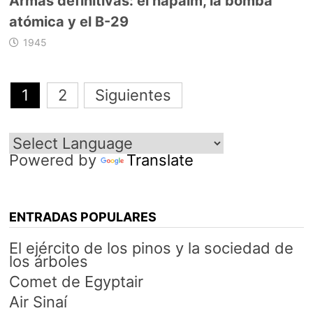
Armas definitivas: el napalm, la bomba
atómica y el B-29
1945
Navegación
1
2
Siguientes
de
entradas
Powered by
Translate
ENTRADAS POPULARES
El ejército de los pinos y la sociedad de
los árboles
Comet de Egyptair
Air Sinaí