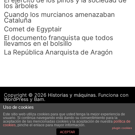
El ejército de los pinos y la sociedad de
los árboles
Cuando los murcianos amenazaban
Cataluña
Comet de Egyptair
El documento franquista que todos
llevamos en el bolsillo
La República Anarquista de Aragón
Copyright © 2026
Historias y máquinas
. Funciona con
WordPress
y
Bam
.
Uso de cookies
Este sitio web utiliza cookies para que usted tenga la mejor experiencia de
usuario. Si continúa navegando está dando su consentimiento para la
aceptación de las mencionadas cookies y la aceptación de nuestra
política de
cookies
, pinche el enlace para mayor información.
plugin cookies
ACEPTAR