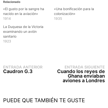
Relacionado
«El gusto por la sangre ha
«Una bonificación para la
nacido en la aviación»
colonización»
1914
1935
La Duquesa de la Victoria
examinando un avión
sanitario
1923
Entrada
E
Navegación
ENTRADA ANTERIOR
ENTRADA SIGUIENTE
anterior:
s
Caudron G.3
Cuando los reyes de
de
Ghana enviaban
entradas
aviones a Londres
PUEDE QUE TAMBIÉN TE GUSTE