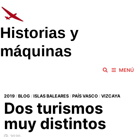
Saltar
al
contenido
Historias y
máquinas
MENÚ
2019
/
BLOG
/
ISLAS BALEARES
/
PAÍS VASCO
/
VIZCAYA
Dos turismos
muy distintos
2020