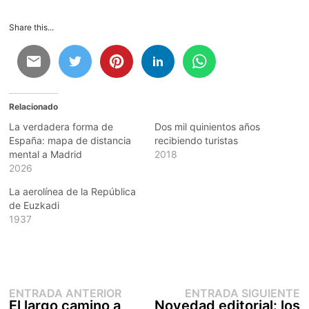
Share this...
Relacionado
La verdadera forma de
Dos mil quinientos años
España: mapa de distancia
recibiendo turistas
mental a Madrid
2018
2026
La aerolínea de la República
de Euzkadi
1937
Entrada
E
Navegación
ENTRADA ANTERIOR
ENTRADA SIGUIENTE
anterior:
s
El largo camino a
Novedad editorial: los