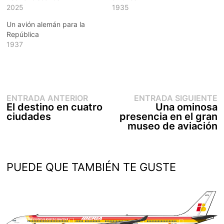
2025
1935
Un avión alemán para la
República
1937
Entrada
E
Navegación
ENTRADA ANTERIOR
ENTRADA SIGUIENTE
anterior:
s
El destino en cuatro
Una ominosa
de
ciudades
presencia en el gran
entradas
museo de aviación
PUEDE QUE TAMBIÉN TE GUSTE