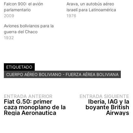
Falcon 900: el avión
Arava, un autobús aéreo
parlamentario
israelí para Latinoamérica
2009
1976
Aviones bolivianos para la
guerra del Chaco
1932
ETIQUETADO
CUERPO AÉREO BOLIVIANO - FUERZA AÉREA BOLIVIANA
Entrada
E
Navegación
ENTRADA ANTERIOR
ENTRADA SIGUIENTE
anterior:
s
Fiat G.50: primer
Iberia, IAG y la
de
caza monoplano de la
boyante British
entradas
Regia Aeronautica
Airways