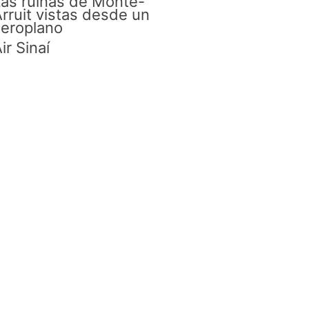
as ruinas de Monte-
rruit vistas desde un
eroplano
ir Sinaí