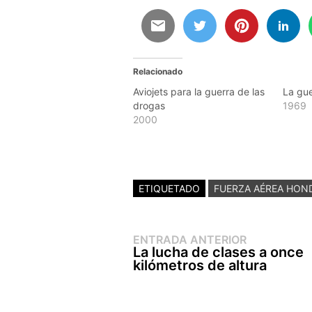
Relacionado
Aviojets para la guerra de las
La gue
drogas
1969
2000
ETIQUETADO
FUERZA AÉREA HON
Entrada
Navegación
ENTRADA ANTERIOR
anterior:
La lucha de clases a once
de
kilómetros de altura
entradas