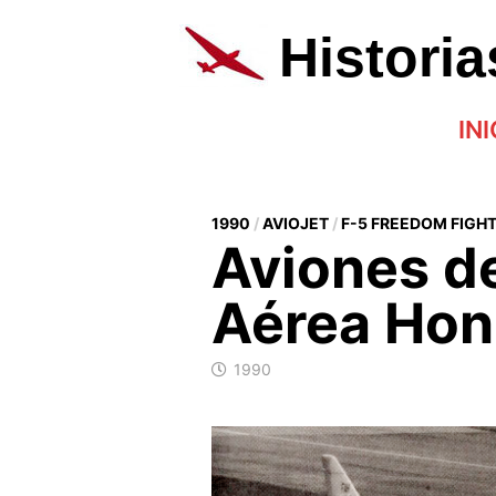
Saltar
al
Histori
contenido
INI
1990
/
AVIOJET
/
F-5 FREEDOM FIGH
Aviones de
Aérea Hon
1990