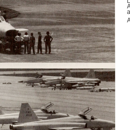
L
A
a
A