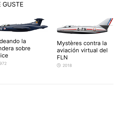
E GUSTE
deando la
Mystères contra la
ndera sobre
aviación virtual del
ice
FLN
972
2018