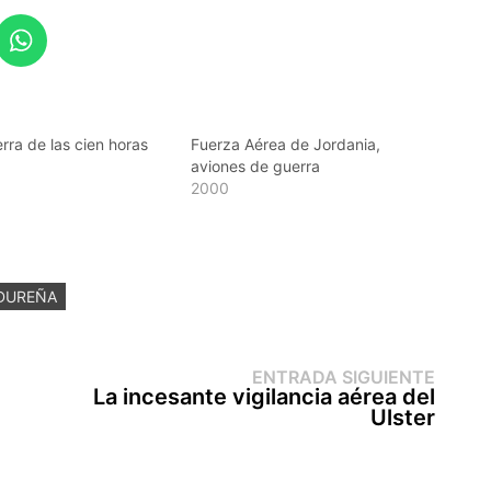
rra de las cien horas
Fuerza Aérea de Jordania,
aviones de guerra
2000
DUREÑA
Entr
ENTRADA SIGUIENTE
sigui
La incesante vigilancia aérea del
Ulster