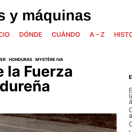
as y máquinas
CIO
DÓNDE
CUÁNDO
A – Z
HIST
TER
/
HONDURAS
/
MYSTÈRE IVA
 la Fuerza
dureña
E
l
á
C