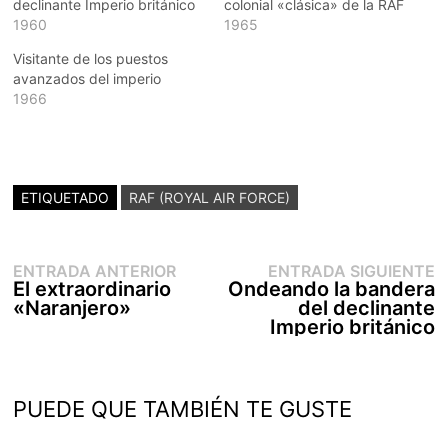
declinante Imperio británico
colonial «clásica» de la RAF
1960
1965
Visitante de los puestos
avanzados del imperio
1966
ETIQUETADO
RAF (ROYAL AIR FORCE)
Entrada
E
Navegación
ENTRADA ANTERIOR
ENTRADA SIGUIENTE
anterior:
s
El extraordinario
Ondeando la bandera
de
«Naranjero»
del declinante
entradas
Imperio británico
PUEDE QUE TAMBIÉN TE GUSTE