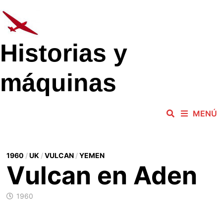
Saltar
al
contenido
Historias y
máquinas
MENÚ
1960
/
UK
/
VULCAN
/
YEMEN
Vulcan en Aden
1960