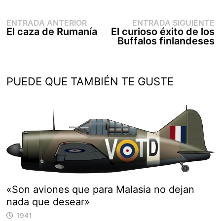
Entrada
E
Navegación
ENTRADA ANTERIOR
ENTRADA SIGUIENTE
anterior:
s
El caza de Rumanía
El curioso éxito de los
de
Buffalos finlandeses
entradas
PUEDE QUE TAMBIÉN TE GUSTE
«Son aviones que para Malasia no dejan
nada que desear»
1941