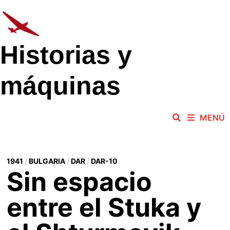
Saltar
al
contenido
Historias y
máquinas
MENÚ
1941
/
BULGARIA
/
DAR
/
DAR-10
Sin espacio
entre el Stuka y