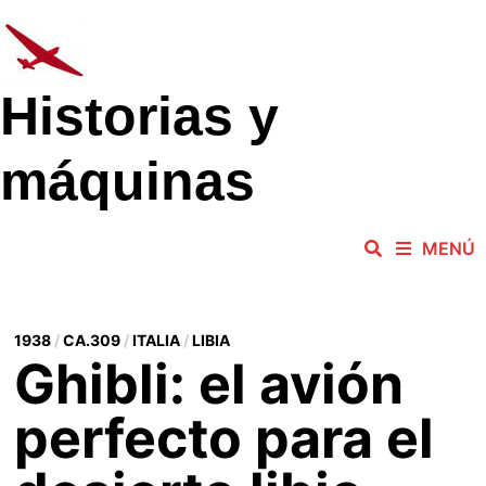
Saltar
al
contenido
Historias y
máquinas
MENÚ
1938
/
CA.309
/
ITALIA
/
LIBIA
Ghibli: el avión
perfecto para el