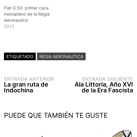
Fiat G.50: primer caza
monoplano de la Regia
Aeronautica
2013
ETIQUETADO
REGIA AERONAUTICA
Entrada
E
Navegación
ENTRADA ANTERIOR
ENTRADA SIGUIENTE
anterior:
s
La gran ruta de
Ala Littoria, Año XVI
de
Indochina
de la Era Fascista
entradas
PUEDE QUE TAMBIÉN TE GUSTE