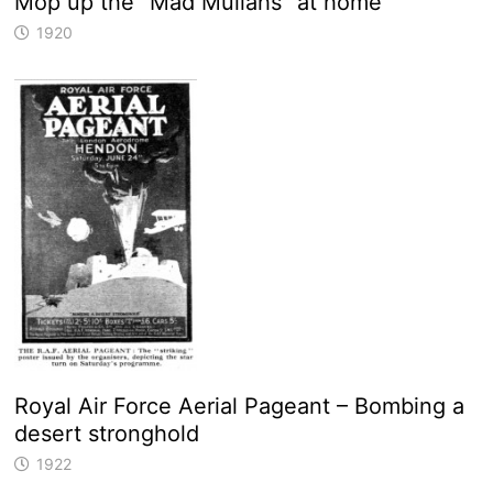
Mop up the “Mad Mullahs” at home
1920
Royal Air Force Aerial Pageant – Bombing a
desert stronghold
1922