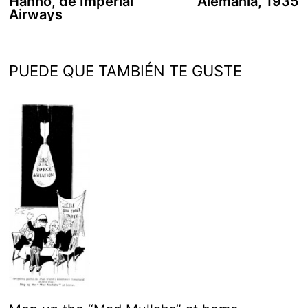
anterior:
s
Hanno, de Imperial
Alemania, 1935
de
Airways
entradas
PUEDE QUE TAMBIÉN TE GUSTE