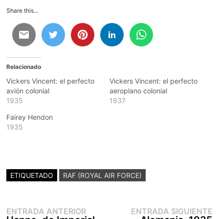
Share this...
Relacionado
Vickers Vincent: el perfecto
Vickers Vincent: el perfecto
avión colonial
aeroplano colonial
1935
1937
Fairey Hendon
1935
ETIQUETADO
RAF (ROYAL AIR FORCE)
Entrada
E
Navegación
ENTRADA ANTERIOR
ENTRADA SIGUIENTE