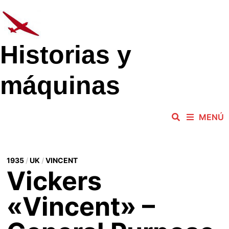
Saltar
al
contenido
Historias y
máquinas
MENÚ
1935
/
UK
/
VINCENT
Vickers
«Vincent» –