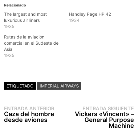
Relacionado
The largest and most
Handley Page HP.42
luxurious air liners
1934
1935
Rutas de la aviación
comercial en el Sudeste de
Asia
1935
ETIQUETADO
IMPERIAL AIRWAYS
Entrada
E
Navegación
ENTRADA ANTERIOR
ENTRADA SIGUIENTE
anterior:
s
Caza del hombre
Vickers «Vincent» –
de
desde aviones
General Purpose
entradas
Machine