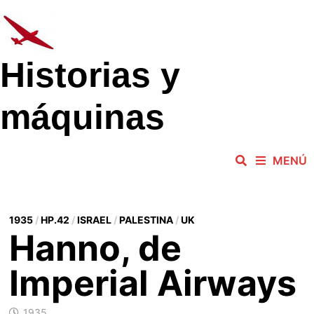
Saltar
al
contenido
Historias y
máquinas
MENÚ
1935
/
HP.42
/
ISRAEL
/
PALESTINA
/
UK
Hanno, de
Imperial Airways
1935