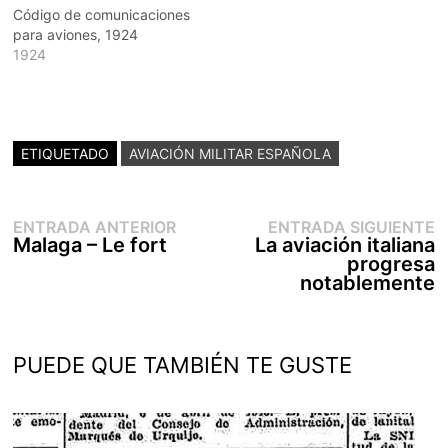
Código de comunicaciones
para aviones, 1924
1924
ETIQUETADO
AVIACIÓN MILITAR ESPAÑOLA
Entrada
E
Navegación
ENTRADA ANTERIOR
ENTRADA SIGUIENTE
anterior:
s
Malaga – Le fort
La aviación italiana
de
progresa
entradas
notablemente
PUEDE QUE TAMBIÉN TE GUSTE