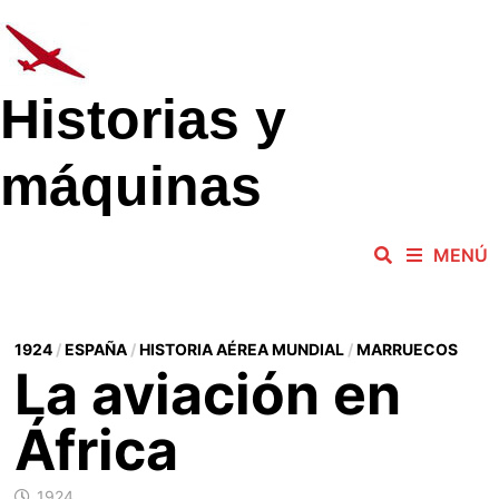
Saltar
al
contenido
Historias y
máquinas
MENÚ
1924
/
ESPAÑA
/
HISTORIA AÉREA MUNDIAL
/
MARRUECOS
La aviación en
África
1924