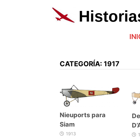
Saltar
al
Histori
contenido
INI
CATEGORÍA:
1917
Nieuports para
De
Siam
D’
1913