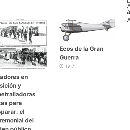
L
A
a
A
Ecos de la Gran
Guerra
1917
radores en
sición y
etralladoras
stas para
sparar: el
remonial del
den público