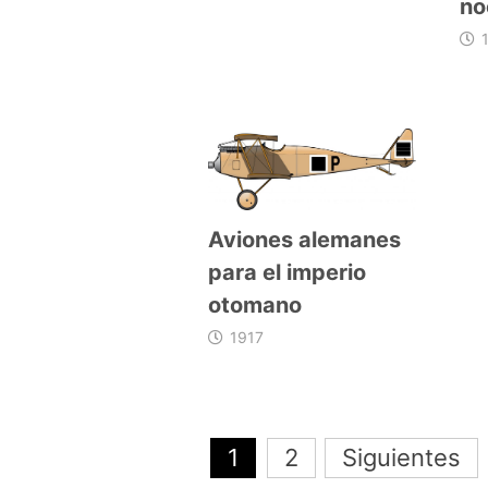
no
Aviones alemanes
para el imperio
otomano
1917
Navegación
1
2
Siguientes
de