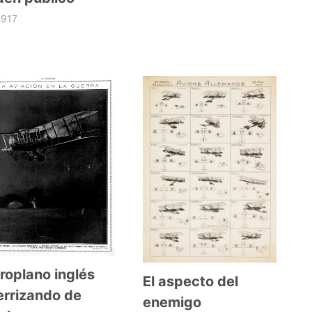
1917
roplano inglés
El aspecto del
errizando de
enemigo