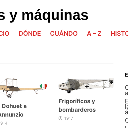
as y máquinas
CIO
DÓNDE
CUÁNDO
A – Z
HIST
E
Frigoríficos y
 Dohuet a
l
bombarderos
á
Annunzio
1917
C
1914