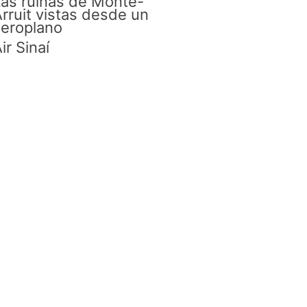
as ruinas de Monte-
rruit vistas desde un
eroplano
ir Sinaí