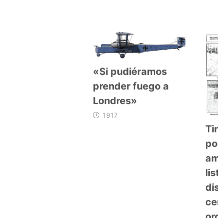
«Si pudiéramos
prender fuego a
Londres»
1917
Ti
po
am
li
di
ce
or