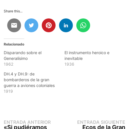
Share this...
Relacionado
Disparando sobre el
El instrumento heroico e
Generalísimo
inevitable
1962
1936
DH.4 y DH.9: de
bombarderos de la gran
guerra a aviones coloniales
1919
Entrada
E
Navegación
ENTRADA ANTERIOR
ENTRADA SIGUIENTE
anterior:
s
«Si pudiéramos
Ecos de la Gran