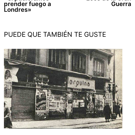
de
prender fuego a
Guerra
entradas
Londres»
PUEDE QUE TAMBIÉN TE GUSTE