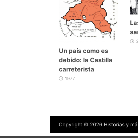
La
sa
Un país como es
debido: la Castilla
carreterista
1977
Copyright © 2026
Historias y má