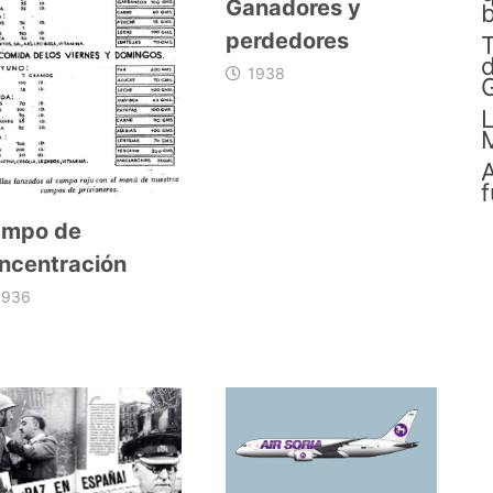
Ganadores y
b
perdedores
d
1938
G
L
A
f
mpo de
ncentración
1936