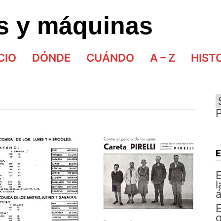
as y máquinas
CIO
DÓNDE
CUÁNDO
A – Z
HIST
E
l
á
E
q