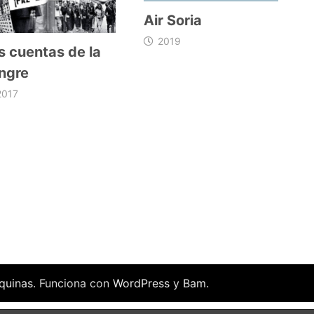
Air Soria
2019
s cuentas de la
ngre
2017
quinas
. Funciona con
WordPress
y
Bam
.