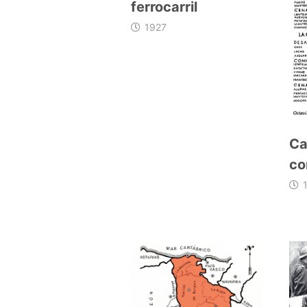
ferrocarril
1927
Ca
co