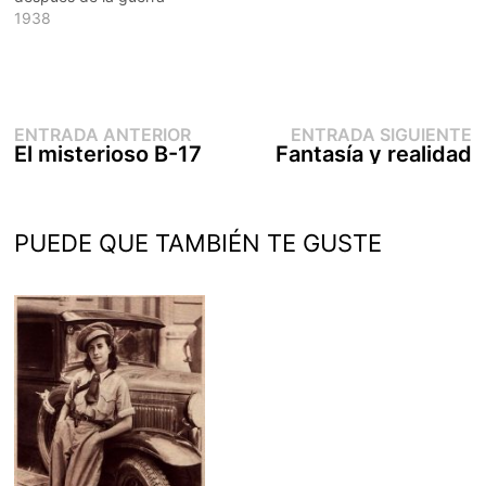
1938
Entrada
E
Navegación
ENTRADA ANTERIOR
ENTRADA SIGUIENTE
anterior:
s
El misterioso B-17
Fantasía y realidad
de
entradas
PUEDE QUE TAMBIÉN TE GUSTE