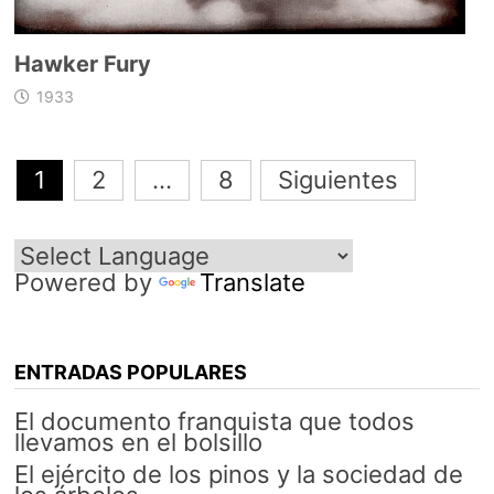
Hawker Fury
1933
Navegación
1
2
…
8
Siguientes
de
entradas
Powered by
Translate
ENTRADAS POPULARES
El documento franquista que todos
llevamos en el bolsillo
El ejército de los pinos y la sociedad de