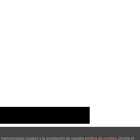
as mencionadas cookies y la aceptación de nuestra
política de cookies
, pinche el