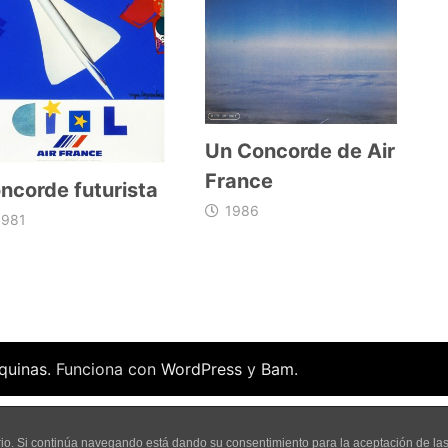
Un Concorde de Air
France
ncorde futurista
1986
1981
quinas
. Funciona con
WordPress
y
Bam
.
uario. Si continúa navegando está dando su consentimiento para la aceptación de l