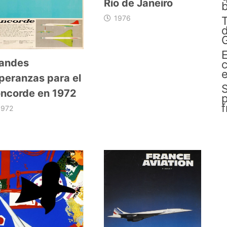
Río de Janeiro
b
1976
d
G
E
andes
c
e
peranzas para el
S
ncorde en 1972
p
1972