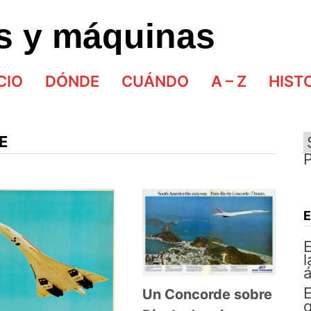
as y máquinas
CIO
DÓNDE
CUÁNDO
A – Z
HIST
E
E
l
á
E
Un Concorde sobre
q