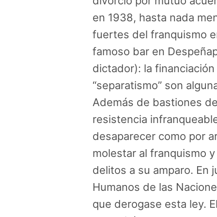
divorcio por mutuo acue
en 1938, hasta nada men
fuertes del franquismo 
famoso bar en Despeñape
dictador): la financiación 
“separatismo” son alguna
Además de bastiones de 
resistencia infranqueabl
desaparecer como por art
molestar al franquismo y
delitos a su amparo. En 
Humanos de las Naciones
que derogase esta ley. E