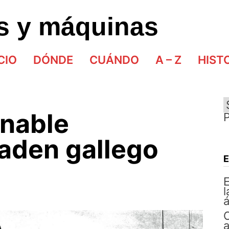
as y máquinas
CIO
DÓNDE
CUÁNDO
A – Z
HIST
gnable
aden gallego
E
l
á