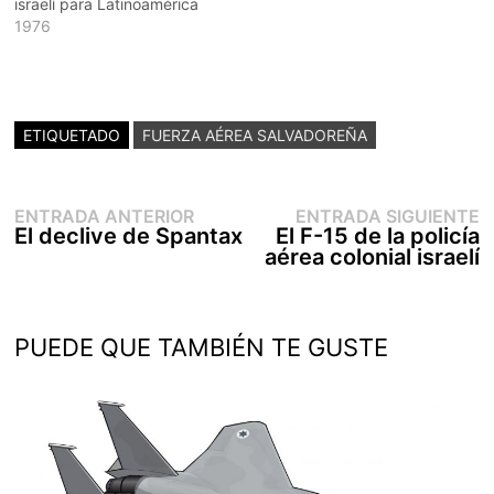
israelí para Latinoamérica
1976
ETIQUETADO
FUERZA AÉREA SALVADOREÑA
Entrada
E
Navegación
ENTRADA ANTERIOR
ENTRADA SIGUIENTE
anterior:
s
El declive de Spantax
El F-15 de la policía
de
aérea colonial israelí
entradas
PUEDE QUE TAMBIÉN TE GUSTE