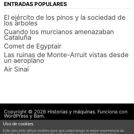
ENTRADAS POPULARES
El ejército de los pinos y la sociedad de
los árboles
Cuando los murcianos amenazaban
Cataluña
Comet de Egyptair
Las ruinas de Monte-Arruit vistas desde
un aeroplano
Air Sinaí
Copyright © 2026
Historias y máquinas
. Funciona con
WordPress
y
Bam
.
Uso de cookies
Este sitio web utiliza cookies para que usted tenga la mejor experiencia de