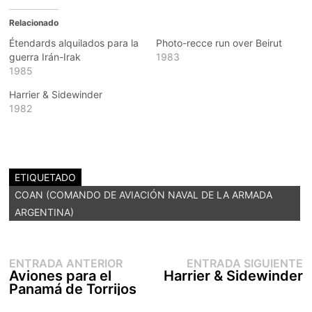
Relacionado
Étendards alquilados para la
Photo-recce run over Beirut
guerra Irán-Irak
1983
1985
Harrier & Sidewinder
1982
ETIQUETADO
COAN (COMANDO DE AVIACIÓN NAVAL DE LA ARMADA
ARGENTINA)
Entrada
E
Navegación
ENTRADA ANTERIOR
ENTRADA SIGUIENTE
anterior:
s
Aviones para el
Harrier & Sidewinder
de
Panamá de Torrijos
entradas