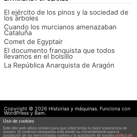
El ejército de los pinos y la sociedad de
los árboles
Cuando los murcianos amenazaban
Cataluña
Comet de Egyptair
El documento franquista que todos
llevamos en el bolsillo
La República Anarquista de Aragón
Copyright © 2026
Historias y máquinas
. Funciona con
WordPress
y
Bam
.
Uso de cookies
Este sitio web utiliza cookies para que usted tenga la mejor experiencia de
usuario. Si continúa navegando está dando su consentimiento para la
aceptación de las mencionadas cookies y la aceptación de nuestra
política de