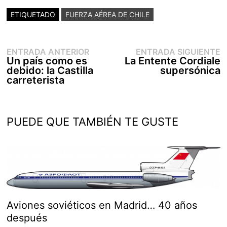
ETIQUETADO
FUERZA AÉREA DE CHILE
Entrada
E
Navegación
ENTRADA ANTERIOR
ENTRADA SIGUIENTE
anterior:
s
Un país como es
La Entente Cordiale
de
debido: la Castilla
supersónica
entradas
carreterista
PUEDE QUE TAMBIÉN TE GUSTE
Aviones soviéticos en Madrid… 40 años
después