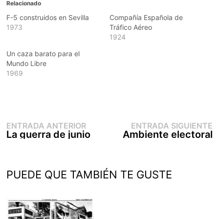
Relacionado
F-5 construidos en Sevilla
Compañía Española de
1973
Tráfico Aéreo
1924
Un caza barato para el
Mundo Libre
1969
Entrada
E
Navegación
ENTRADA ANTERIOR
ENTRADA SIGUIENTE
anterior:
s
La guerra de junio
Ambiente electoral
de
entradas
PUEDE QUE TAMBIÉN TE GUSTE