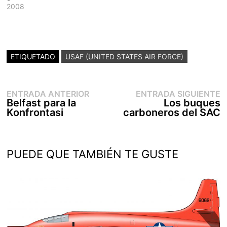
2008
ETIQUETADO
USAF (UNITED STATES AIR FORCE)
Entrada
E
Navegación
ENTRADA ANTERIOR
ENTRADA SIGUIENTE
anterior:
s
Belfast para la
Los buques
de
Konfrontasi
carboneros del SAC
entradas
PUEDE QUE TAMBIÉN TE GUSTE