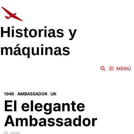
Saltar
al
contenido
Historias y
máquinas
MENÚ
1946
/
AMBASSADOR
/
UK
El elegante
Ambassador
1946