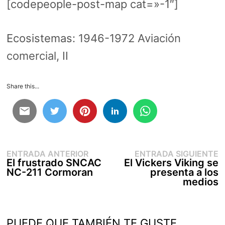
[codepeople-post-map cat=»-1″]
Ecosistemas:
1946-1972 Aviación
comercial, II
Share this...
Entrada
E
Navegación
ENTRADA ANTERIOR
ENTRADA SIGUIENTE
anterior:
s
El frustrado SNCAC
El Vickers Viking se
de
NC-211 Cormoran
presenta a los
entradas
medios
PUEDE QUE TAMBIÉN TE GUSTE