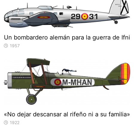
Un bombardero alemán para la guerra de Ifni
1957
«No dejar descansar al rifeño ni a su familia»
1922