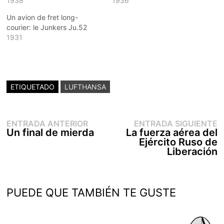
1938
1936
Un avion de fret long-
courier: le Junkers Ju.52
1931
ETIQUETADO
LUFTHANSA
Entrada
E
Navegación
ENTRADA ANTERIOR
ENTRADA SIGUIENTE
anterior:
s
Un final de mierda
La fuerza aérea del
de
Ejército Ruso de
entradas
Liberación
PUEDE QUE TAMBIÉN TE GUSTE