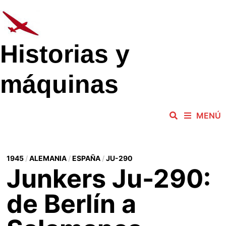
Saltar
al
contenido
Historias y
máquinas
MENÚ
1945
/
ALEMANIA
/
ESPAÑA
/
JU-290
Junkers Ju-290:
de Berlín a